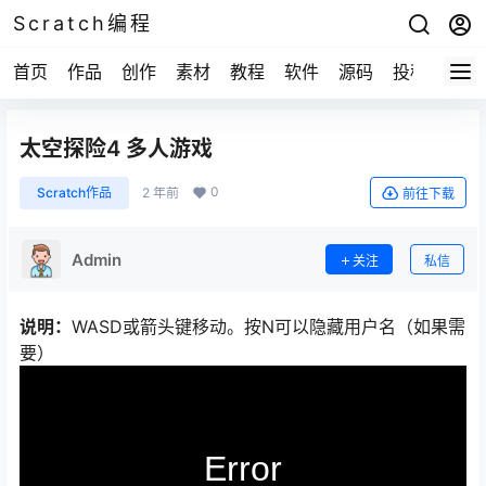
Scratch编程
首页
作品
创作
素材
教程
软件
源码
投稿
关于
太空探险4 多人游戏
0
Scratch作品
2 年前
前往下载
Admin
关注
私信
说明：
WASD或箭头键移动。按N可以隐藏用户名（如果需
要）