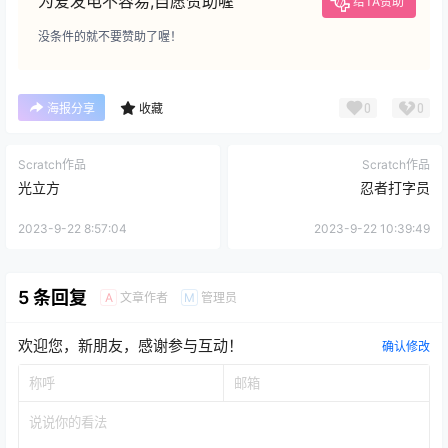
为爱发电不容易,自愿赞助喔
给TA赞助
没条件的就不要赞助了喔！
0
0
海报分享
收藏
Scratch作品
Scratch作品
光立方
忍者打字员
2023-9-22 8:57:04
2023-9-22 10:39:49
5 条回复
文章作者
管理员
A
M
欢迎您，新朋友，感谢参与互动！
确认修改