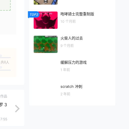
咆哮骑士完整重制版
TOP3
10 个月前
火柴人的过去
9 个月前
缓解压力的游戏
共0人
1 年前
scratch 冲刺
2 年前
ch作品
罗 3
7:55