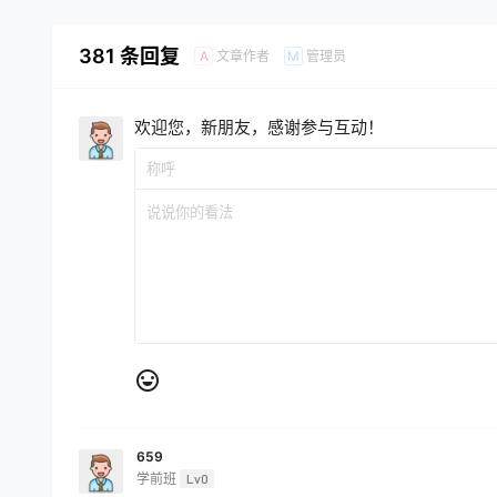
381 条回复
文章作者
管理员
A
M
欢迎您，新朋友，感谢参与互动！
659
学前班
Lv0