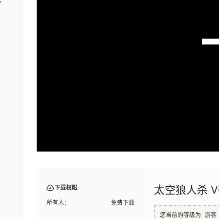
7
太空狼人杀 V0
下载权限
所有人：
免费下载
您当前的等级为
游客