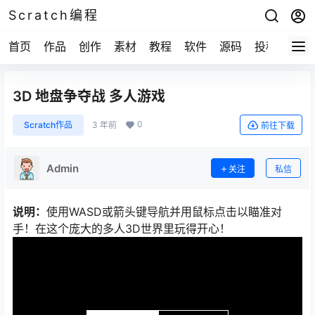
Scratch编程
首页
作品
创作
素材
教程
软件
源码
投稿
关于
3D 地盘争夺战 多人游戏
0
Scratch作品
3 年前
前往下载
Admin
关注
私信
说明：
使用WASD或箭头键导航并用鼠标点击以瞄准对
手！在这个庞大的多人3D世界里玩得开心！