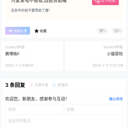
为爱发电不容易,自愿赞助喔
给TA赞助
没条件的就不要赞助了喔！
0
0
海报分享
收藏
Scratch作品
Scratch作品
赛博格II
小猫冒险
2023-7-3 9:56:51
2023-7-3 11:27:06
3 条回复
文章作者
管理员
A
M
欢迎您，新朋友，感谢参与互动！
确认修改