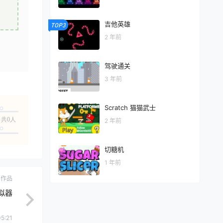
吉他英雄
TOP3
2 年前
驾驶通关
3 年前
Scratch 猫猫武士
共0人
2 年前
切糖机
1 年前
ch作品
模拟器
05:21