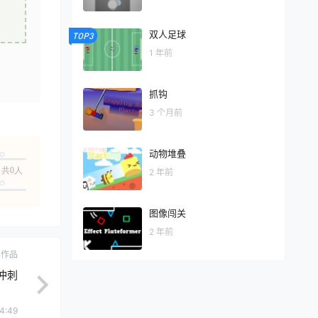
双人足球
TOP3
1 年前
抓钩
3 个月前
动物堆叠
共0人
2 年前
图像闯关
2 年前
ch作品
x冲刺
4:49