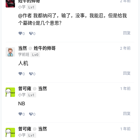
姓牛的帅哥
2 年前
小学
Lv1
@作者 我都纳闷了，输了，没事，我能忍，但是给我
个墓碑۩是几个意思？
回复
0
0
当然
姓牛的帅哥
@
2 年前
学前班
Lv0
人机
回复
0
0
曾可雍
当然
@
1 年前
小学
Lv1
NB
回复
0
0
曾可雍
当然
@
1 年前
小学
Lv1