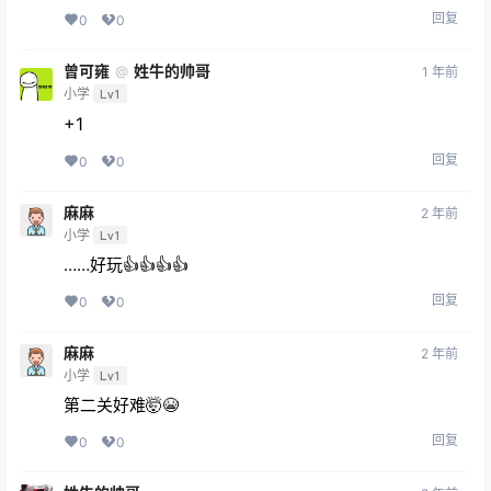
回复
0
0
曾可雍
姓牛的帅哥
@
1 年前
小学
Lv1
+1
回复
0
0
麻麻
2 年前
小学
Lv1
……好玩👍👍👍👍
回复
0
0
麻麻
2 年前
小学
Lv1
第二关好难🤯😭
回复
0
0