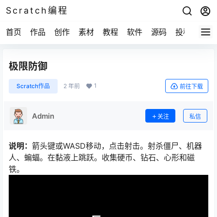
Scratch编程
首页
作品
创作
素材
教程
软件
源码
投稿
关于
极限防御
1
Scratch作品
2 年前
前往下载
Admin
关注
私信
说明：
箭头键或WASD移动，点击射击。射杀僵尸、机器
人、蝙蝠。在黏液上跳跃。收集硬币、钻石、心形和磁
铁。