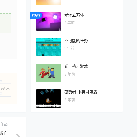
光环立方体
TOP3
2 年前
不可能的任务
1 年前
武士格斗游戏
3 年前
共0人
孤勇者 中英对照版
3 年前
ch作品
逃亡