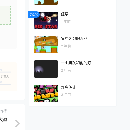
红星
TOP3
1 年前
猫猫奔跑的游戏
2 年前
一个男孩和他的灯
2 年前
共0人
炸弹英雄
3 年前
ch作品
大盗