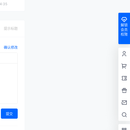
4:35
解锁
提示标题
会员
权限
确认修改
提交