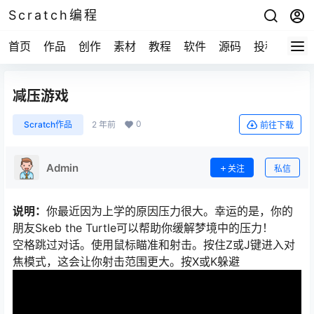
Scratch编程
首页
作品
创作
素材
教程
软件
源码
投稿
关于
减压游戏
0
Scratch作品
2 年前
前往下载
Admin
关注
私信
说明：
你最近因为上学的原因压力很大。幸运的是，你的
朋友Skeb the Turtle可以帮助你缓解梦境中的压力！
空格跳过对话。使用鼠标瞄准和射击。按住Z或J键进入对
焦模式，这会让你射击范围更大。按X或K躲避