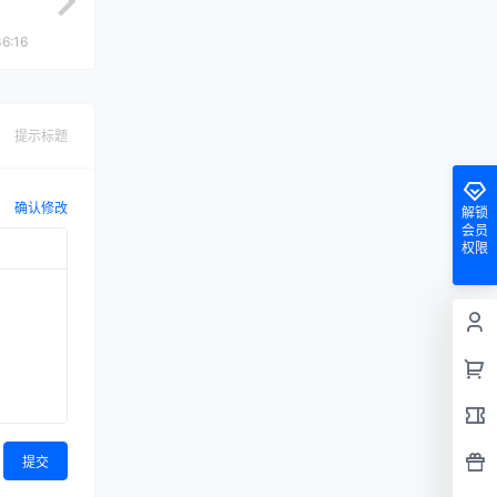
6:16
提示标题
确认修改
解锁
会员
权限
提交