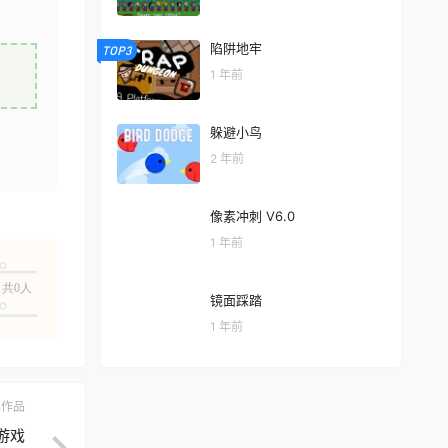
陷阱地牢
TOP3
1 年前
躲避小鸟
2 年前
像素冲刺 V6.0
1 年前
共0人
镜面踩踏
1 年前
ch作品
游戏