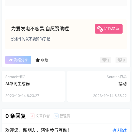
为爱发电不容易,自愿赞助喔
给TA赞助
没条件的就不要赞助了喔！
1
0
海报分享
收藏
Scratch作品
Scratch作品
AI单词生成器
摆动
2023-10-14 8:23:27
2023-10-14 8:58:22
0 条回复
文章作者
管理员
A
M
欢迎您，新朋友，感谢参与互动！
确认修改