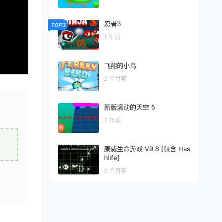
忍者3
TOP3
1 年前
飞翔的小鸟
2 个月前
新版滚动的天空 5
2 年前
康威生命游戏 V9.8 [包含 Has
hlife]
6 个月前