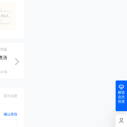
共0人
ch作品
煮汤
4:16
解锁
提示标题
会员
权限
确认修改