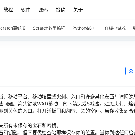
教程
软件
源码
投稿
关于
Scratch离线版
Scratch数学编程
Python&C++
在线小游戏
锁、移动平台、移动墙壁或尖刺、入口和许多其他东西！请阅读
些问题。箭头键或WAD移动，向下箭头或S减速。避免尖刺、熔
你到黄色的入口。打开活板门和翻转开关的空间。当你收集到合
失所有未保存的宝石和密钥。
石和钥匙，但不要像检查站那样保存你的位置。当你到达任何检