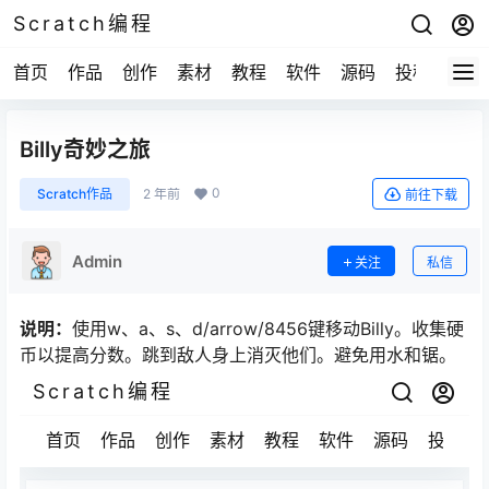
Scratch编程
首页
作品
创作
素材
教程
软件
源码
投稿
关于
Billy奇妙之旅
0
Scratch作品
2 年前
前往下载
Admin
关注
私信
说明：
使用w、a、s、d/arrow/8456键移动Billy。收集硬
币以提高分数。跳到敌人身上消灭他们。避免用水和锯。