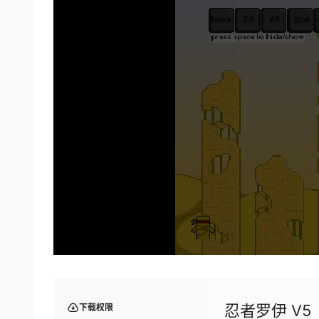
忍者罗伊 V5
下载权限