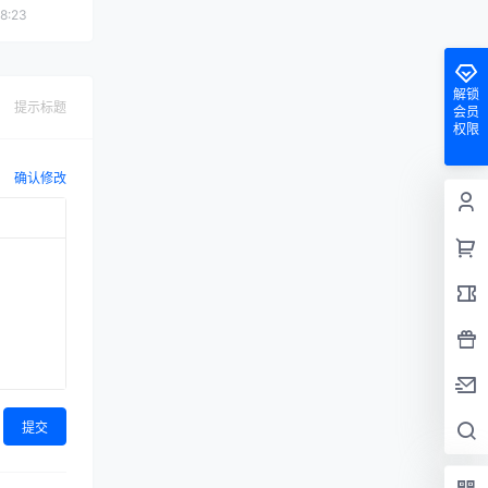
8:23
解锁
提示标题
会员
权限
确认修改
提交