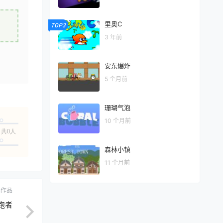
里奥C
TOP3
3 年前
安东爆炸
5 个月前
珊瑚气泡
10 个月前
共0人
森林小镇
11 个月前
ch作品
跑者