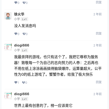
回复
0
0
徐火华
2 年前
小学
Lv1
没人发消息吗
回复
0
0
diogi666
2 年前
小学
Lv1
我最崇拜的游戏，也只有这个了，我把它尊称为服务
器！致敬每一个为自己的志向努力的人😎：之后再也
不用在纸上涂涂画画搞得脑袋爆炸，运算量超大，公平
性为0的纸上游戏了。蟹蟹作者，给我了极大快乐
回复
1
0
diogi666
2 年前
小学
Lv1
世界上最有创意的了，榜一应该是它