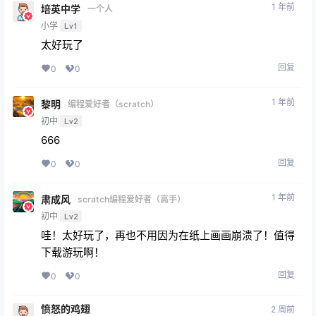
1 年前
培英中学
一个人
小学
Lv1
太好玩了
回复
0
0
1 年前
黎明
编程爱好者（scratch）
初中
Lv2
666
回复
0
0
1 年前
肃成风
scratch编程爱好者（高手）
初中
Lv2
哇！太好玩了，再也不用因为在纸上画画崩溃了！值得
下载游玩啊！
回复
0
0
愤怒的鸡翅
2 周前