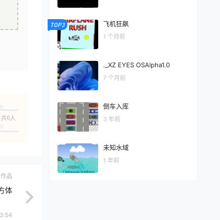
飞机狂飙
TOP3
1 个月前
._XZ EYES OSAlpha1.0
7 个月前
倒车入库
共0人
3 年前
未知水域
1 年前
ch作品
方体
3:54