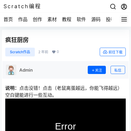
Scratch编程
首页
作品
创作
素材
教程
软件
源码
投稿
关于
疯狂厨房
0
Scratch作品
2 年前
前往下载
Admin
关注
私信
说明：
点击没错！点击（老鼠离蛋越远，你能飞得越远）
空白键能进行一些互动。