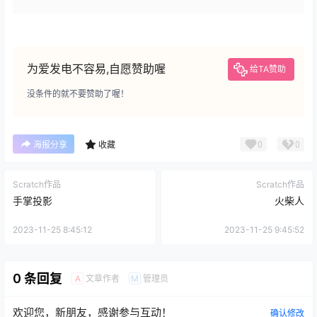
为爱发电不容易,自愿赞助喔
给TA赞助
没条件的就不要赞助了喔！
0
0
海报分享
收藏
Scratch作品
Scratch作品
手掌投影
火柴人
2023-11-25 8:45:12
2023-11-25 9:45:52
0 条回复
文章作者
管理员
A
M
欢迎您，新朋友，感谢参与互动！
确认修改