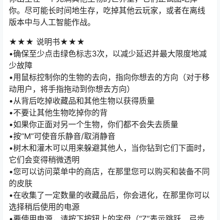
你。尽可能长时间地生存，吃掉其他云玩家，或者在离线
版本中与人工智能作战。
★★★ 说明书★★★
•确保至少点击绿色标志3次，以减少延迟并最大限度地减
少故障
•用鼠标控制你的生物的去向，指向你想去的方向（对于移
动用户，将手指拖动到你想去方向）
•从背后吃掉收藏品和其他生物以获得质量
•不要让其他生物吃掉你的背
•如果你正面对另一个生物，你们都不会失去质量
•按“M”可使音乐静音/取消静音
•树木和灌木可以用来躲避其他人，当你钻到它们下面时，
它们会变得稍微透明
•您可以访问菜单中的商店，在那里您可以购买和装备不同
的皮肤
•在收集了一定数量的收藏品后，你会进化，在那里你可以
选择稍后使用的电源
•要使用电源，请按下按钮上的字母（“Z”表示跳跃、弓步