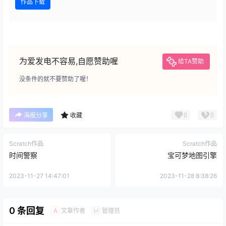
作品下载
为爱发电不容易,自愿赞助喔
给TA赞助
没条件的就不要赞助了喔！
0
0
海报分享
收藏
Scratch作品
Scratch作品
时间警察
宝可梦地图引擎
2023-11-27 14:47:01
2023-11-28 8:38:26
0 条回复
文章作者
管理员
A
M