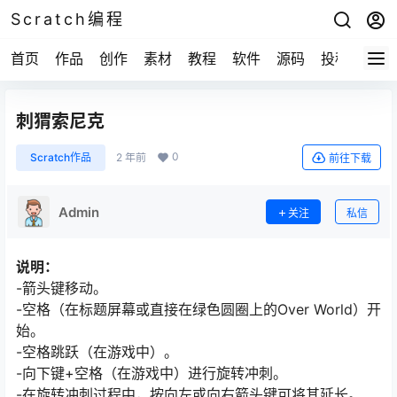
Scratch编程
首页
作品
创作
素材
教程
软件
源码
投稿
关于
刺猬索尼克
0
Scratch作品
2 年前
前往下载
Admin
关注
私信
说明：
-箭头键移动。
-空格（在标题屏幕或直接在绿色圆圈上的Over World）开
始。
-空格跳跃（在游戏中）。
-向下键+空格（在游戏中）进行旋转冲刺。
-在旋转冲刺过程中，按向左或向右箭头键可将其延长。