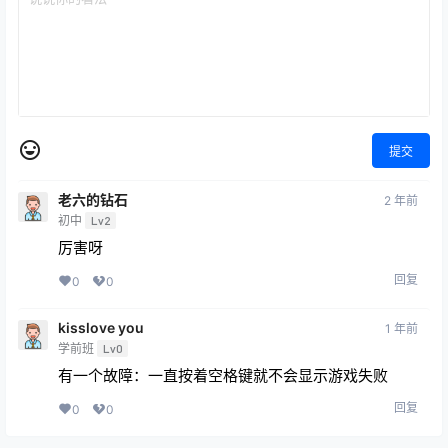
提交
老六的钻石
2 年前
初中
Lv2
厉害呀
回复
0
0
kisslove you
1 年前
学前班
Lv0
有一个故障：一直按着空格键就不会显示游戏失败
回复
0
0