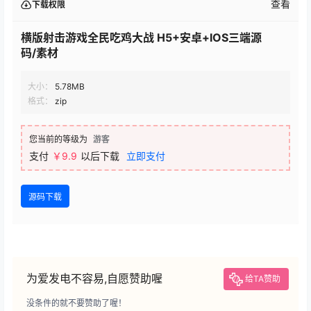
查看
下载权限
横版射击游戏全民吃鸡大战 H5+安卓+IOS三端源
码/素材
大小：
5.78MB
格式：
zip
您当前的等级为
游客
支付
￥9.9
以后下载
立即支付
源码下载
为爱发电不容易,自愿赞助喔
给TA赞助
没条件的就不要赞助了喔！