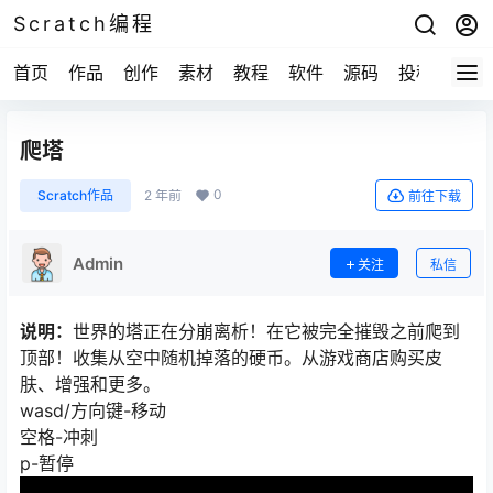
Scratch编程
首页
作品
创作
素材
教程
软件
源码
投稿
关于
爬塔
0
Scratch作品
2 年前
前往下载
Admin
关注
私信
说明：
世界的塔正在分崩离析！在它被完全摧毁之前爬到
顶部！收集从空中随机掉落的硬币。从游戏商店购买皮
肤、增强和更多。
wasd/方向键-移动
空格-冲刺
p-暂停