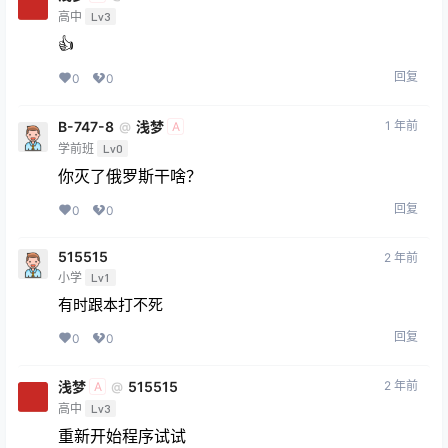
高中
Lv3
👍
回复
0
0
B-747-8
浅梦
1 年前
@
A
学前班
Lv0
你灭了俄罗斯干啥？
回复
0
0
515515
2 年前
小学
Lv1
有时跟本打不死
回复
0
0
浅梦
515515
2 年前
@
A
高中
Lv3
重新开始程序试试