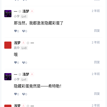
—
浅梦
2 年前
@
A
小学
Lv1
那当然，我都激发隐藏彩蛋了
回复
0
0
浅梦
—
2 年前
@
A
高中
Lv3
哦
回复
0
0
—
浅梦
2 年前
@
A
小学
Lv1
隐藏彩蛋竟然是——希特勒！
回复
0
0
浅梦
—
2 年前
@
A