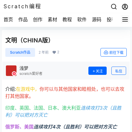
Scratch编程
首页
作品
创作
素材
教程
软件
源码
投稿
关于
文明（CHINA版）
2
Scratch作品
2 年前
前往下载
浅梦
关注
私信
scratch爱好者
介绍:
在游戏中，
你可以与其他国家和睦相处，也可以去攻
打其他国家。
印度、英国、法国、日本、澳大利亚
连续攻打3次（且胜
利）可以把对方灭亡
俄罗斯、美国
连续攻打4次（且胜利）可以把对方灭亡