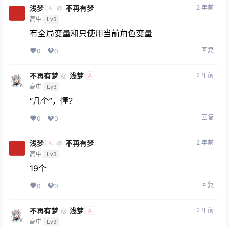
浅梦
不再有梦
2 年前
@
A
高中
Lv3
有全局变量和只使用当前角色变量
回复
0
0
不再有梦
浅梦
2 年前
@
A
高中
Lv3
“几个”，懂？
回复
0
0
浅梦
不再有梦
2 年前
@
A
高中
Lv3
19个
回复
0
0
不再有梦
浅梦
2 年前
@
A
高中
Lv3