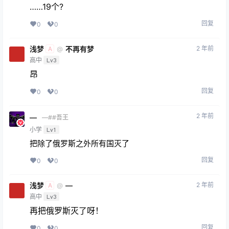
……19个?
回复
0
0
浅梦
不再有梦
2 年前
@
A
高中
Lv3
昂
回复
0
0
2 年前
—
—##吾王
小学
Lv1
把除了俄罗斯之外所有国灭了
回复
0
0
浅梦
—
2 年前
@
A
高中
Lv3
再把俄罗斯灭了呀！
回复
0
0