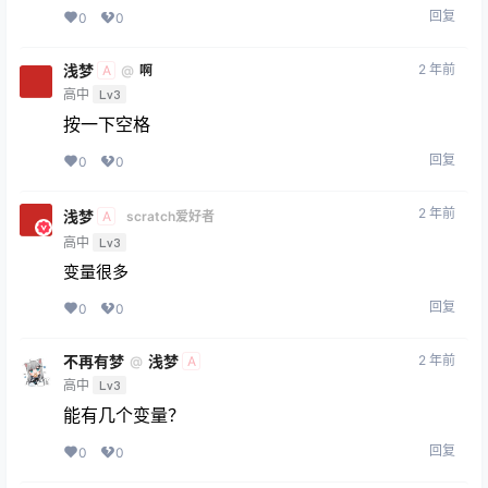
回复
0
0
浅梦
2 年前
@
啊
A
高中
Lv3
按一下空格
回复
0
0
2 年前
浅梦
A
scratch爱好者
高中
Lv3
变量很多
回复
0
0
不再有梦
浅梦
2 年前
@
A
高中
Lv3
能有几个变量？
回复
0
0