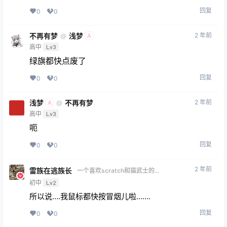
回复
0
0
不再有梦
浅梦
2 年前
@
A
高中
Lv3
绿旗都快点废了
回复
0
0
浅梦
不再有梦
2 年前
@
A
高中
Lv3
呃
回复
0
0
2 年前
雷族在逃族长
一个喜欢scratch和猫武士的
人
初中
Lv2
所以说….我鼠标都快按冒烟儿啦…….
回复
0
0