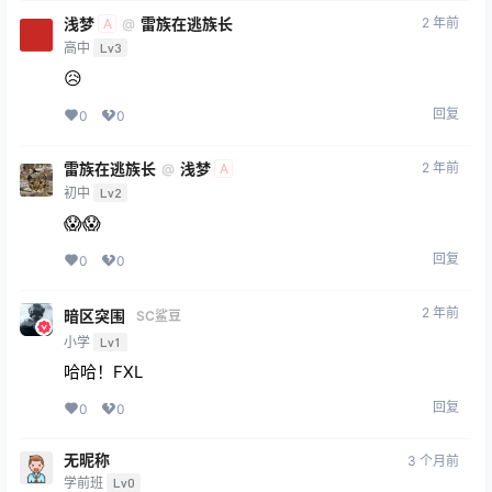
浅梦
雷族在逃族长
2 年前
@
A
高中
Lv3
😥
回复
0
0
雷族在逃族长
浅梦
2 年前
@
A
初中
Lv2
😱😱
回复
0
0
2 年前
暗区突围
SC鲨豆
小学
Lv1
哈哈！FXL
回复
0
0
无昵称
3 个月前
学前班
Lv0