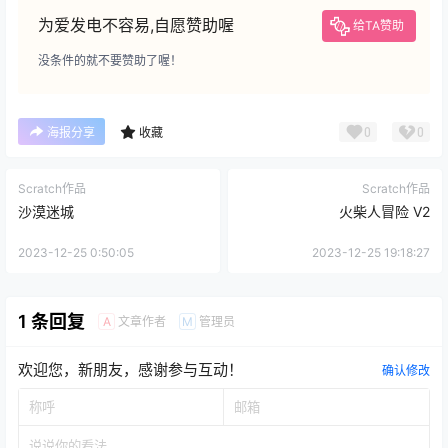
为爱发电不容易,自愿赞助喔
给TA赞助
没条件的就不要赞助了喔！
0
0
海报分享
收藏
Scratch作品
Scratch作品
沙漠迷城
火柴人冒险 V2
2023-12-25 0:50:05
2023-12-25 19:18:27
1 条回复
文章作者
管理员
A
M
欢迎您，新朋友，感谢参与互动！
确认修改