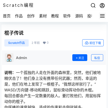
Scratch编程
首页
作品
创作
素材
教程
软件
源码
投稿
关于
棍子传说
0
Scratch作品
2 年前
前往下载
Admin
关注
私信
说明：
一个孤独的人走在外面的森林里，突然，他们被地
精伏击了！他们身上没有携带任何武器；然而，幸运的
是，他们在地上发现了一根棍子。“我想这样就行了。”
WASD/方向键-移动和跳跃，鼠标滑动挥动你的木棍。
每回合都会产生一定数量的敌人。要打败他们，用鼠标挥
动你的棍子。
你挥棒的速度越快，造成的伤害和击倒就越多。