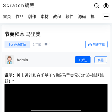
Scratch编程
首页
作品
创作
素材
教程
软件
源码
投稿
关于
节奏积木 马里奥
0
Scratch作品
2 年前
前往下载
Admin
关注
私信
说明：
关卡设计和音乐基于“超级马里奥兄弟奇迹-跳跃跳
跃！”