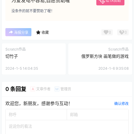
为爱发电不容易,自愿赞助喔
给TA赞助
没条件的就不要赞助了喔！
0
0
海报分享
收藏
Scratch作品
Scratch作品
切竹子
俄罗斯方块 画笔做的游戏
2024-1-5 14:04:35
2024-1-6 9:35:08
0 条回复
文章作者
管理员
A
M
欢迎您，新朋友，感谢参与互动！
确认修改