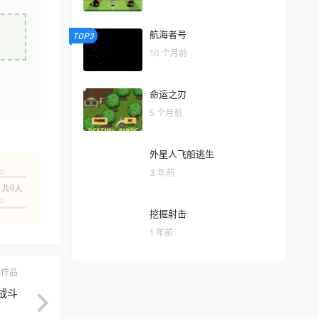
航海者号
TOP3
10 个月前
命运之刃
5 个月前
外星人飞船逃生
3 年前
共0人
挖掘射击
1 年前
ch作品
战斗