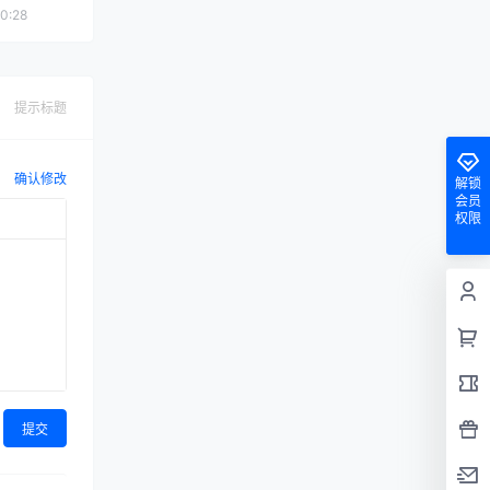
0:28
提示标题
确认修改
解锁
会员
权限
提交