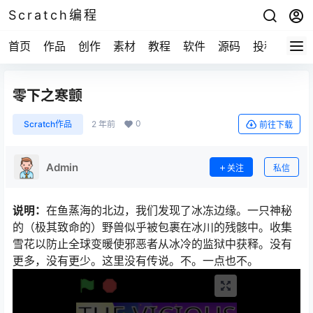
Scratch编程
首页
作品
创作
素材
教程
软件
源码
投稿
关于
零下之寒颤
0
Scratch作品
2 年前
前往下载
Admin
关注
私信
说明：
在鱼蒸海的北边，我们发现了冰冻边缘。一只神秘
的（极其致命的）野兽似乎被包裹在冰川的残骸中。收集
雪花以防止全球变暖使邪恶者从冰冷的监狱中获释。没有
更多，没有更少。这里没有传说。不。一点也不。