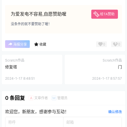
为爱发电不容易,自愿赞助喔
给TA赞助
没条件的就不要赞助了喔！
0
0
海报分享
收藏
Scratch作品
Scratch作品
修复塔
门
2024-1-17 8:48:51
2024-1-17 8:57:57
0 条回复
文章作者
管理员
A
M
欢迎您，新朋友，感谢参与互动！
确认修改