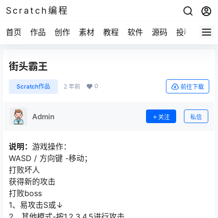
Scratch编程
首页
作品
创作
素材
教程
软件
源码
投稿
关于
街头霸王
0
Scratch作品
2 年前
前往下载
Admin
关注
私信
说明：
游戏操作：
WASD / 方向键 -移动；
打败坏人
获得新的攻击
打败boss
1、易攻击S或↓
2、其他模式-按1,2,3,4,5进行攻击