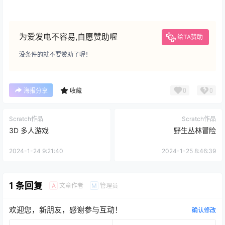
为爱发电不容易,自愿赞助喔
给TA赞助
没条件的就不要赞助了喔！
0
0
海报分享
收藏
Scratch作品
Scratch作品
3D 多人游戏
野生丛林冒险
2024-1-24 9:21:40
2024-1-25 8:46:39
1 条回复
文章作者
管理员
A
M
欢迎您，新朋友，感谢参与互动！
确认修改