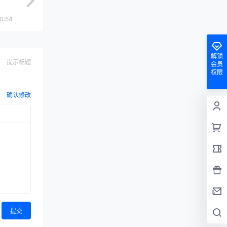
0:54
解锁
提示标题
会员
权限
确认修改
提交