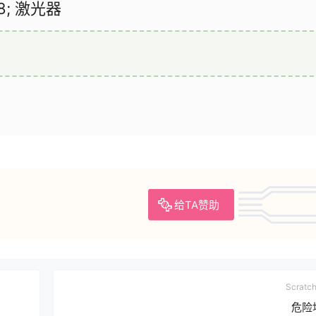
8; 激光器
给TA赞助
Scrat
危险