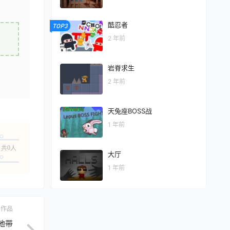
酷忍者
TOP3
2 年前
岩脊求生
2 年前
天兔座BOSS战
1 年前
共0人
大厅
1 年前
ch作品
地带