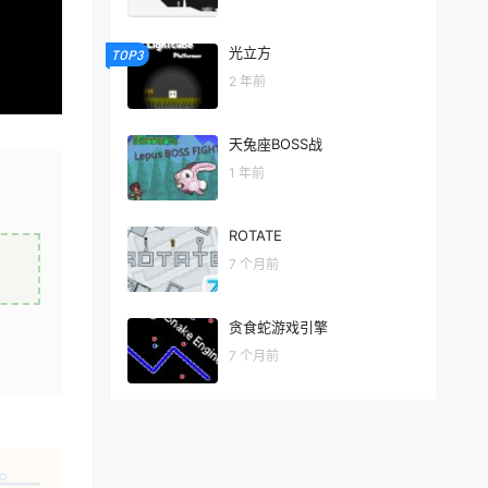
光立方
TOP3
2 年前
天兔座BOSS战
1 年前
ROTAT­­E
7 个月前
贪食蛇游戏引擎
7 个月前