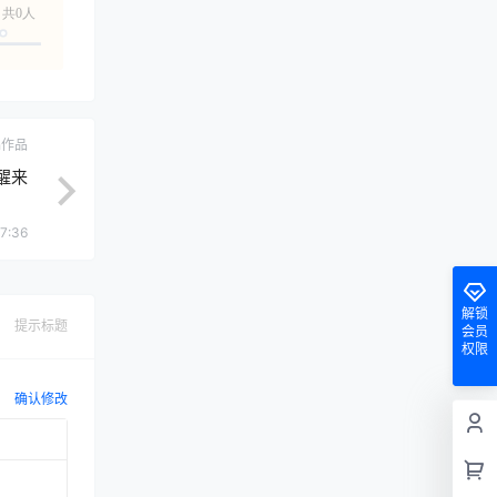
共0人
ch作品
醒来
7:36
解锁
提示标题
会员
权限
确认修改