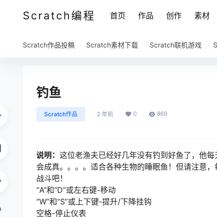
Scratch编程
首页
作品
创作
素材
Scratch作品投稿
Scratch素材下载
Scratch联机游戏
钓鱼
0
869
Scratch作品
2 年前
说明：
这位老渔夫已经好几年没有钓到好鱼了，他每
会成真。。。。适合各种生物的睡眠鱼！但请注意，
战斗吧！
“A”和“D”或左右键-移动
“W”和“S”或上下键-提升/下降挂钩
空格-停止仪表