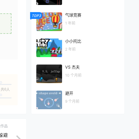
气球竞赛
TOP3
1 年前
小小托比
2 年前
VS 杰夫
10 个月前
共0人
避开
9 个月前
ch作品
躲避