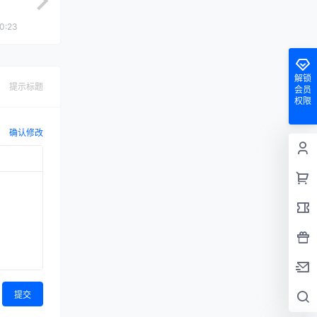
0:23
解锁
提示标题
会员
权限
确认修改
提交