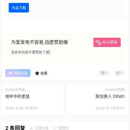
作品下载
为爱发电不容易,自愿赞助喔
给TA赞助
没条件的就不要赞助了喔！
0
0
海报分享
收藏
Scratch作品
Scratch作品
地牢中的老鼠
挥剑男人 DEMO
2024-2-29 15:18:15
2024-3-1 9:31:01
2 条回复
文章作者
管理员
A
M