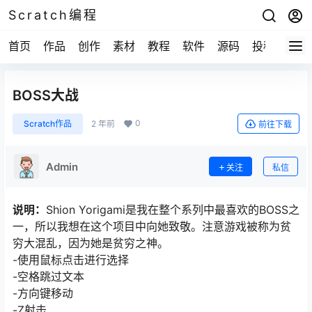
Scratch编程
首页
作品
创作
素材
教程
软件
源码
投稿
关于
BOSS大战
0
Scratch作品
2 年前
前往下载
Admin
关注
私信
说明：
Shion Yorigami是我在整个系列中最喜欢的BOSS之
一，所以我想在这个项目中向她致敬。注意游戏被称为贫
穷大混乱，因为她是贫穷之神。
-使用鼠标点击进行选择
-空格跳过文本
-方向键移动
-Z射击