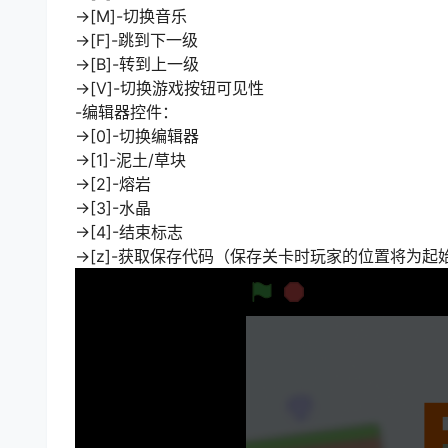
->[M]-切换音乐
->[F]-跳到下一级
->[B]-转到上一级
->[V]-切换游戏按钮可见性
-编辑器控件：
->[0]-切换编辑器
->[1]-泥土/草块
->[2]-熔岩
->[3]-水晶
->[4]-结束标志
->[z]-获取保存代码（保存关卡时玩家的位置将为起