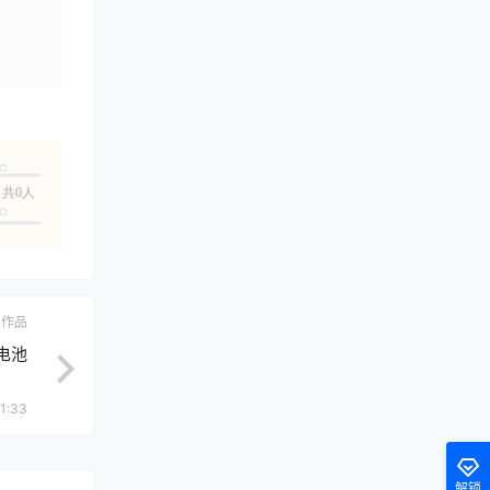
共0人
ch作品
电池
1:33
解锁