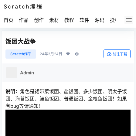
Scratch编程
首页
作品
创作
素材
教程
软件
源码
投稿
关于
饭团大战争
Scratch作品
24年3月24日
前往下载
Admin
说明：
角色是裙带菜饭团、盐饭团、多少饭团、明太子饭
团、海苔饭团、鲑鱼饭团、普通饭团、金枪鱼饭团！如果
有bug等请通知！