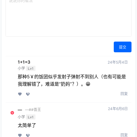
提交
1+1=3
24年5月4日
小学
Lv1
那种5￥的饭团似乎发射子弹射不到别人（也有可能是
我理解错了，难道是“奶妈”？）。😁
回复
24年6月6日
—
—##吾王
小学
Lv1
太简单了
回复