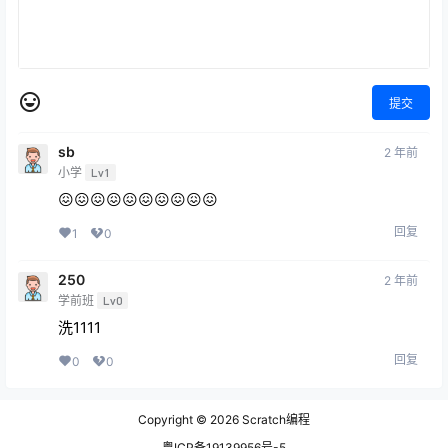
提交
sb
2 年前
小学
Lv1
😖😖😖😖😖😖😖😖😖😖
回复
1
0
250
2 年前
学前班
Lv0
洗1111
回复
0
0
Copyright © 2026
Scratch编程
粤ICP备19139956号-5