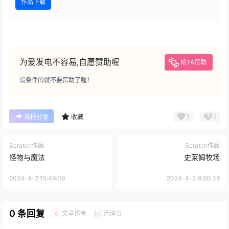
作品下载
为爱发电不容易,自愿赞助喔
给TA赞助
没条件的就不要赞助了喔！
1
0
海报分享
收藏
Scratch作品
Scratch作品
怪物与魔法
史莱姆牧场
2024-4-2 15:49:09
2024-4-3 9:50:39
0 条回复
文章作者
管理员
A
M