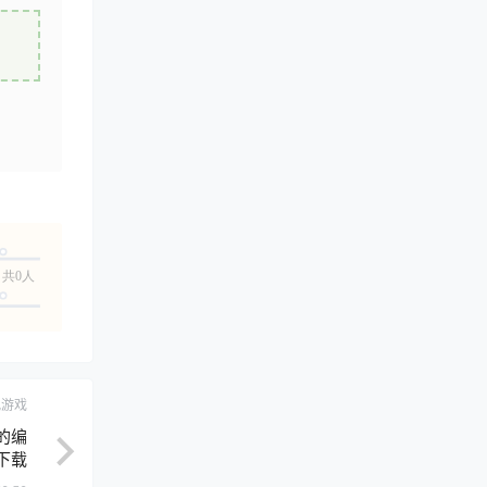
共0人
视游戏
人的编
下载