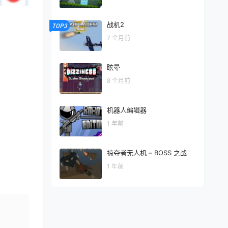
战机2
TOP3
7 个月前
眩晕
8 个月前
机器人编辑器
1 年前
掠夺者无人机 – BOSS 之战
1 年前