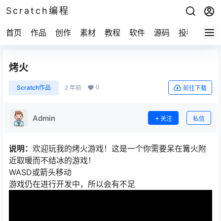
Scratch编程
首页
作品
创作
素材
教程
软件
源码
投稿
关于
烤火
0
Scratch作品
2 年前
前往下载
Admin
关注
私信
说明：
欢迎玩我的烤火游戏！这是一个你需要呆在篝火附
近取暖而不结冰的游戏！
WASD或箭头移动
游戏仍在进行开发中，所以会有不足