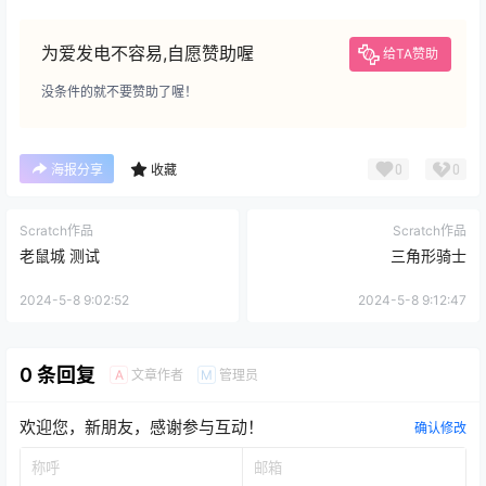
为爱发电不容易,自愿赞助喔
给TA赞助
没条件的就不要赞助了喔！
0
0
海报分享
收藏
Scratch作品
Scratch作品
老鼠城 测试
三角形骑士
2024-5-8 9:02:52
2024-5-8 9:12:47
0 条回复
文章作者
管理员
A
M
欢迎您，新朋友，感谢参与互动！
确认修改