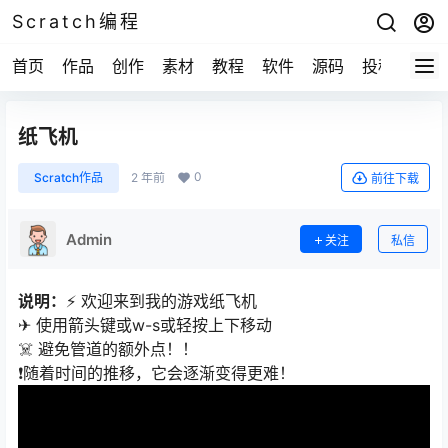
Scratch编程
首页
作品
创作
素材
教程
软件
源码
投稿
关于
纸飞机
0
Scratch作品
2 年前
前往下载
Admin
关注
私信
说明：
⚡️ 欢迎来到我的游戏纸飞机
✈ 使用箭头键或w-s或轻按上下移动
☠️ 避免管道的额外点！！
❗️随着时间的推移，它会逐渐变得更难！