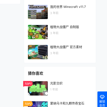
我的世界 Minecraft v11.7
3 年前
植物大战僵尸 自制版
3 年前
植物大战僵尸 官方素材
3 年前
猜你喜欢
光影交织
TOP1
1 年前
解锁
蒙纳乌卡和九颗传奇宝石
TOP2
会员