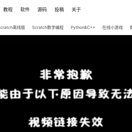
教程
软件
源码
投稿
关于
Scratch离线版
Scratch数学编程
Python&C++
在线小游戏