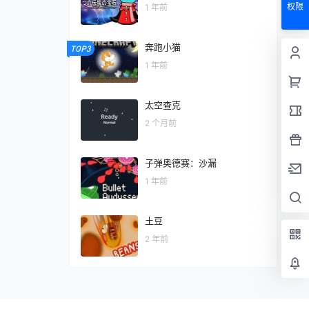
权限
1 年前
奔跑小猫
TOP3
1 年前
太空查克
2 个月前
子弹奥德赛：沙漏
1 年前
土豆
2 年前