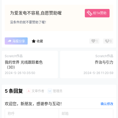
为爱发电不容易,自愿赞助喔
给TA赞助
没条件的就不要赞助了喔！
1
0
海报分享
收藏
Scratch作品
Scratch作品
我的世界 光线跟踪着色
乔治与引力
（3D）
2024-5-26 10:35:50
2024-5-26 11:20:59
5 条回复
文章作者
管理员
A
M
欢迎您，新朋友，感谢参与互动！
确认修改