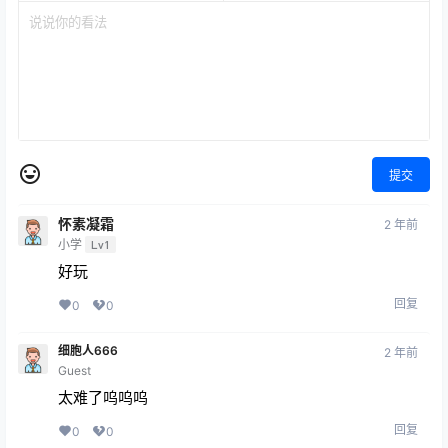
提交
怀素凝霜
2 年前
小学
Lv1
好玩
回复
0
0
细胞人666
2 年前
Guest
太难了呜呜呜
回复
0
0