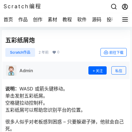
Scratch编程
首页
作品
创作
素材
教程
软件
源码
投稿
关于
五彩纸屑炮
0
Scratch作品
2 年前
前往下载
Admin
关注
私信
说明：
WASD 或箭头键移动。
单击发射五彩纸屑。
空格键拉动控制杆。
五彩纸屑可以帮助您识别平台的位置。
很多人似乎对老板感到困惑 – 只要躲避子弹，他就会自己
死。