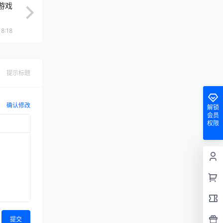
控游戏
18:18
提示标题
确认修改
解锁
会员
权限
提交