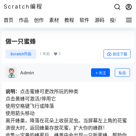
Scratch编程
首页
作品
创作
素材
教程
软件
源码
投稿
关于
做一只蜜蜂
2
Scratch作品
1 年前
前往下载
Admin
关注
私信
说明：
点击蜜蜂可更改所玩的种类
点击黄蜂可激活/停用它
使用空格键飞行或降落
使用箭头移动
离开蜂巢，降落在花朵上收获泥虫。当屏幕左上角的花蜜
滴很大时，返回蜂巢存放花蜜，扩大你的蜂群！
收集一定量的蜂蜜后，蜂巢中会出现一只新蜜蜂，帮助你