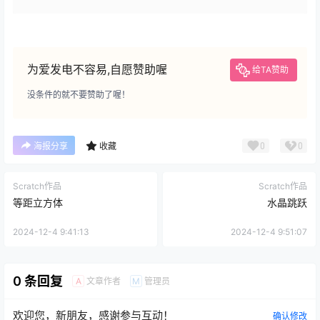
为爱发电不容易,自愿赞助喔
给TA赞助
没条件的就不要赞助了喔！
0
0
海报分享
收藏
Scratch作品
Scratch作品
等距立方体
水晶跳跃
2024-12-4 9:41:13
2024-12-4 9:51:07
0 条回复
文章作者
管理员
A
M
欢迎您，新朋友，感谢参与互动！
确认修改