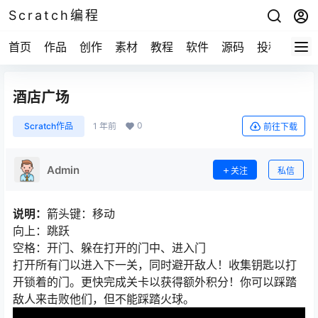
Scratch编程
首页
作品
创作
素材
教程
软件
源码
投稿
关于
酒店广场
0
Scratch作品
1 年前
前往下载
Admin
关注
私信
说明：
箭头键：移动
向上：跳跃
空格：开门、躲在打开的门中、进入门
打开所有门以进入下一关，同时避开敌人！收集钥匙以打
开锁着的门。更快完成关卡以获得额外积分！你可以踩踏
敌人来击败他们，但不能踩踏火球。