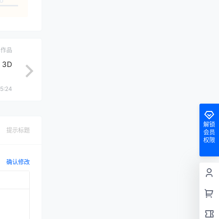
ch作品
t 3D
5:24
解锁
提示标题
会员
权限
确认修改