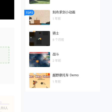
刻舟求剑小动画
TOP3
1 年前
骑士
8 个月前
战斗
2 年前
越野摩托车 Demo
1 年前
共0人