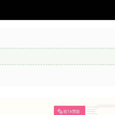
给TA赞助